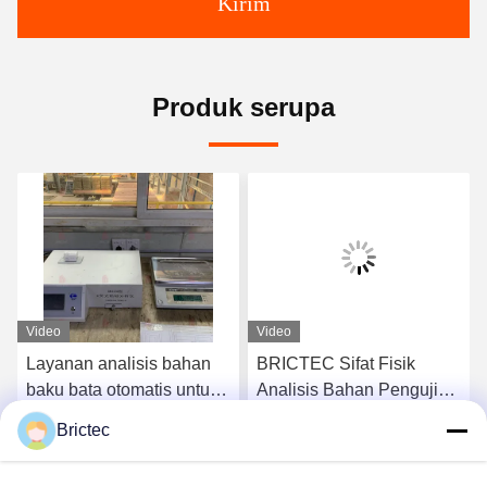
Kirim
Produk serupa
Video
Video
Layanan analisis bahan
BRICTEC Sifat Fisik
baku bata otomatis untuk
Analisis Bahan Pengujian
peralatan pengujian tanah
Peralatan Laboratorium
Brictec
liat dan tanah
Pabrik Bata
k
Dapatkan Harga Terbaik
Dapatkan Harga Terbaik