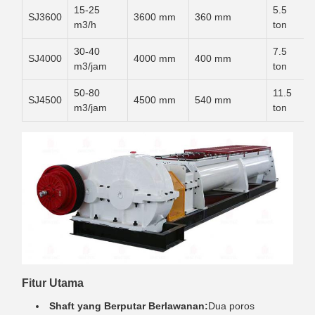
15-25
5.5
SJ3600
3600 mm
360 mm
m3/h
ton
30-40
7.5
SJ4000
4000 mm
400 mm
m3/jam
ton
50-80
11.5
SJ4500
4500 mm
540 mm
m3/jam
ton
Fitur Utama
Shaft yang Berputar Berlawanan:
Dua poros