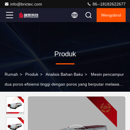
info@brictec.com
86--18182622677
Mengobrol
Produk
Rumah
>
Produk
>
Analisis Bahan Baku
>
Mesin pencampur
dua poros efisiensi tinggi dengan poros yang berputar melawan
dan kecepatan yang dapat disesuaikan untuk bahan tahan api