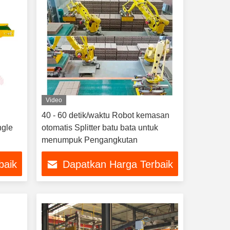
Video
40 - 60 detik/waktu Robot kemasan
ngle
otomatis Splitter batu bata untuk
menumpuk Pengangkutan
baik
Dapatkan Harga Terbaik