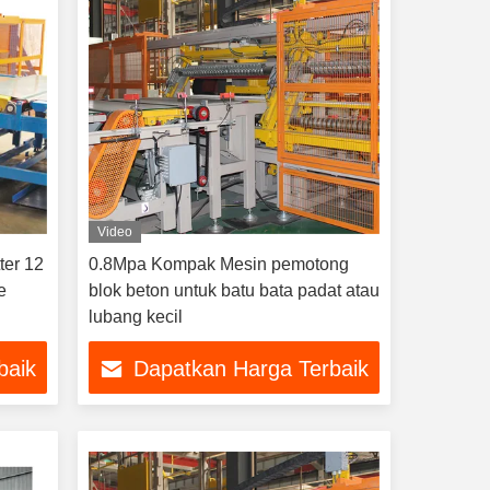
Video
ter 12
0.8Mpa Kompak Mesin pemotong
e
blok beton untuk batu bata padat atau
lubang kecil
baik
Dapatkan Harga Terbaik