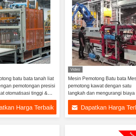
Video
tong batu bata tanah liat
Mesin Pemotong Batu bata Mes
engan pemotongan presisi
pemotong kawat dengan satu
kat otomatisasi tinggi &
langkah dan mengurangi biaya
pemotongan yang dapat
atkan Harga Terbaik
Dapatkan Harga Ter
n