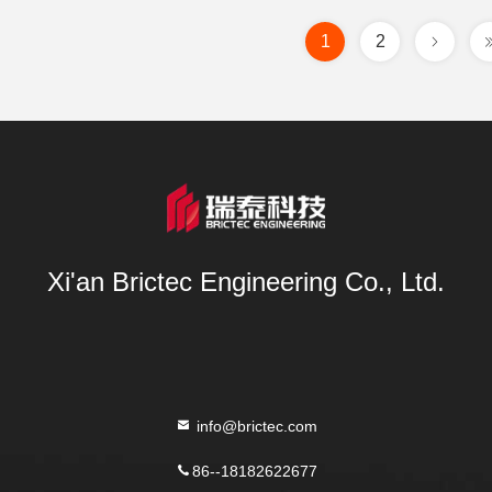
1
2
Xi'an Brictec Engineering Co., Ltd.
info@brictec.com
86--18182622677