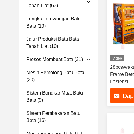
Tanah Liat
(63)
Tungku Terowongan Batu
Bata
(19)
Jalur Produksi Batu Bata
Tanah Liat
(10)
Video
Proses Membuat Bata
(31)
28pcs/wak
Mesin Pemotong Batu Bata
Frame Beto
(20)
Efisiensi 
bata
Sistem Bongkar Muat Batu
Dap
Bata
(9)
Sistem Pembakaran Batu
Bata
(16)
Mesin Pengering Batu Bata