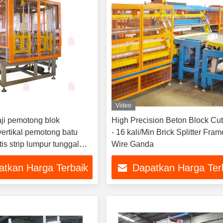
Video
aji pemotong blok
High Precision Beton Block Cut
ertikal pemotong batu
- 16 kali/Min Brick Splitter Fram
is strip lumpur tunggal
Wire Ganda
atkan Harga Terbaik
Dapatkan Harga Ter