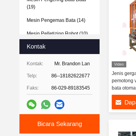
(19)
Mesin Pengemas Bata
(14)
Mesin Pelletizing Robot
(10)
Kontak
Jubin Dekoratif
(33)
Analisis Bahan Baku
(22)
Kontak:
Mr. Brandon Lan
Video
Jenis gerg
Brick Proyek Desain Pameran
Telp:
86--18182622677
pemotong v
(15)
Faks:
86-029-89183545
bata otomat
ganda
Dap
Bicara Sekarang