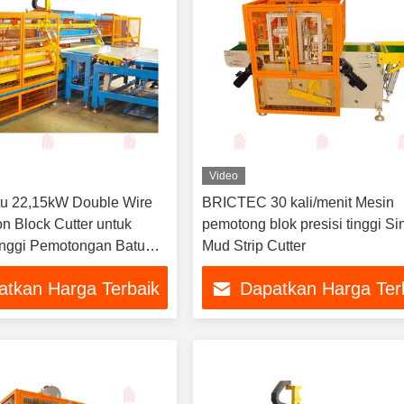
Video
tu 22,15kW Double Wire
BRICTEC 30 kali/menit Mesin
n Block Cutter untuk
pemotong blok presisi tinggi Si
Tinggi Pemotongan Batu
Mud Strip Cutter
atkan Harga Terbaik
Dapatkan Harga Ter