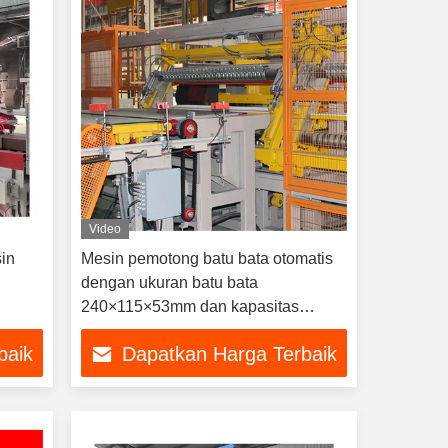
Video
in
Mesin pemotong batu bata otomatis
dengan ukuran batu bata
240×115×53mm dan kapasitas
pemotongan 1500-2100 Piece/jam
baik
Dapatkan Harga Terbaik