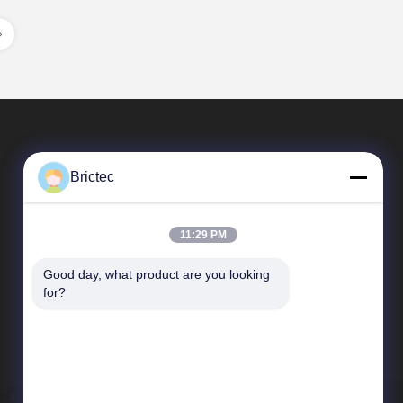
Brictec
11:29 PM
Good day, what product are you looking 
Tautan Cepat
for?
Profil Perusahaan
Tur Pabrik
Kontrol Kualitas