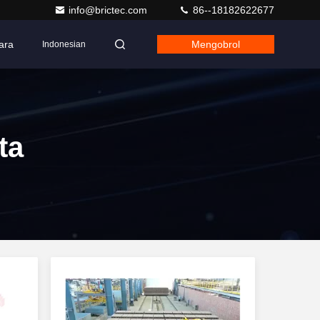
info@brictec.com
86--18182622677
ara
Mengobrol
Indonesian
ta