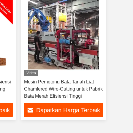
Video
siensi
Mesin Pemotong Bata Tanah Liat
ang
Chamfered Wire-Cutting untuk Pabrik
Bata Merah Efisiensi Tinggi
baik
Dapatkan Harga Terbaik