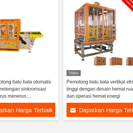
Video
tong batu bata otomatis
Pemotong batu bata vertikal efi
otongan sinkronisasi
tinggi dengan desain hemat ru
erus menerus
dan operasi hemat energi
an tinggi dan garansi 1
atkan Harga Terbaik
Dapatkan Harga Ter