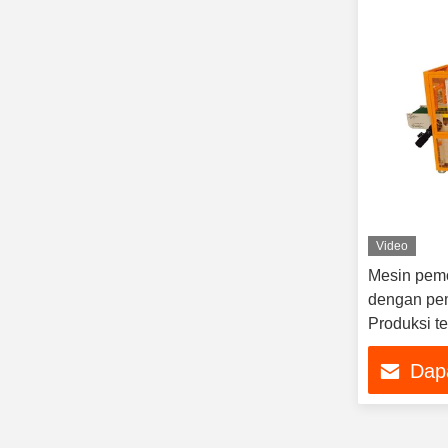
Video
Mesin pemo
dengan pem
Produksi t
berkecepat
Dap
tahun