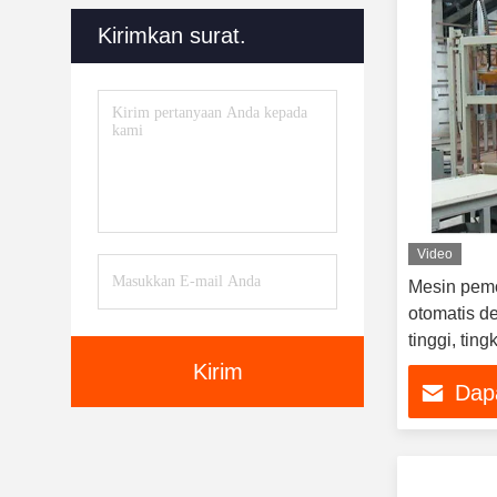
Kirimkan surat.
Video
Mesin pemo
otomatis d
tinggi, ting
parameter 
Kirim
Dap
disesuaika