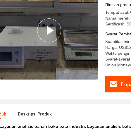
Rincian prod
Tempat asal: 
Nama merek:
Sertifikasi: I
Syarat Pemba
Kuantitas min
Harga: US$1
Waktu pengiri
Syarat-syara
Union,Money
Dapa
duk
Deskripsi Produk
Layanan analisis bahan baku bata industri
,
Layanan analisis bah