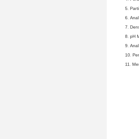
Part
Anal
Dens
pH 
Anal
Pen
Mes