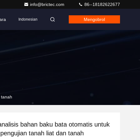
info@brictec.com
86--18182622677
ara
Mengobrol
Indonesian
 tanah
nalisis bahan baku bata otomatis untuk
 pengujian tanah liat dan tanah