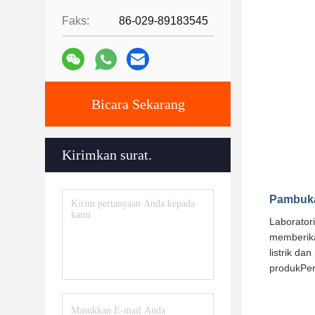
Faks:
86-029-89183545
Bicara Sekarang
Kirimkan surat.
Pambuka
Laborator
memberika
listrik da
produkPer