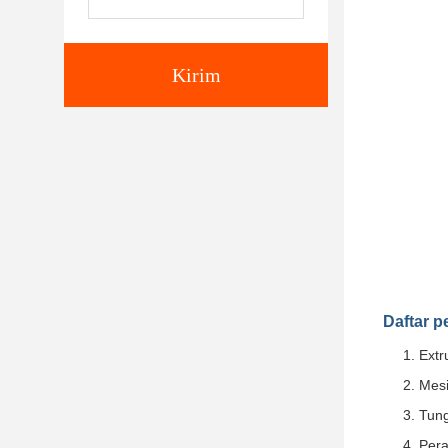
Kirim
Daftar p
Extr
Mes
Tung
Pera