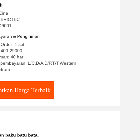
uk
Cina
 BRICTEC
SO9001
yaran & Pengiriman
 Order: 1 set
2400-29000
man: 40 hari
t pembayaran: L/C,D/A,D/P,T/T,Western
Gram
tkan Harga Terbaik
an baku batu bata
,