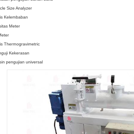
icle Size Analyzer
is Kelembaban
itas Meter
Meter
is Thermogravimetric
guji Kekerasan
in pengujian universal