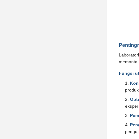
Pentingn
Laborator
memantau 
Fungsi u
Kont
produk
Opt
eksper
Pem
Peng
penguj