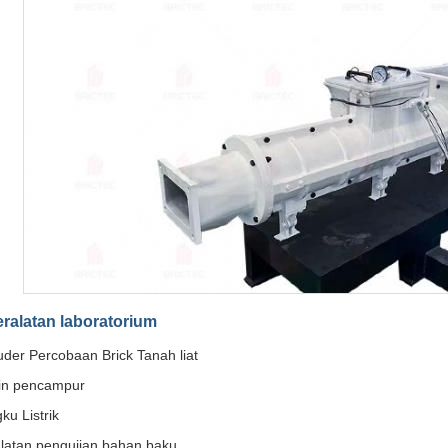
eralatan laboratorium
uder Percobaan Brick Tanah liat
in pencampur
ku Listrik
latan pengujian bahan baku