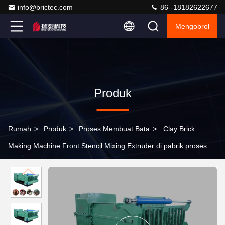
info@brictec.com
86--18182622677
Mengobrol
Produk
Rumah
>
Produk
>
Proses Membuat Bata
>
Clay Brick
Making Machine Front Stencil Mixing Extruder di pabrik proses
pembuatan batu bata