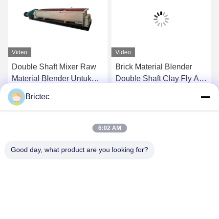
Video
Video
Double Shaft Mixer Raw
Brick Material Blender
Material Blender Untuk
Double Shaft Clay Fly Ash
Brick Making Proses Di
Brick Mixer Proses
Brictec
Tanah liat pabrik batu bata
pembuatan batu bata
k
Dapatkan Harga Terbaik
Dapatkan Harga Terbaik
6:02 AM
Good day, what product are you looking for?
Xi'an Brictec Engineering Co., Ltd.
info@brictec.com