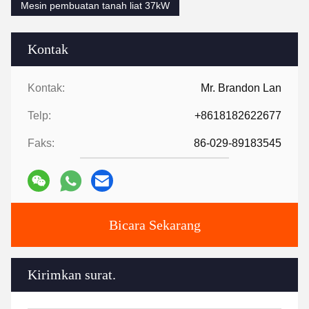
Mesin pembuatan tanah liat 37kW
Kontak
Kontak:
Mr. Brandon Lan
Telp:
+8618182622677
Faks:
86-029-89183545
Bicara Sekarang
Kirimkan surat.