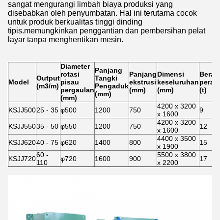
sangat mengurangi limbah biaya produksi yang
disebabkan oleh penyumbatan. Hal ini terutama cocok
untuk produk berkualitas tinggi dinding
tipis.memungkinkan penggantian dan pembersihan pelat
layar tanpa menghentikan mesin.
Diameter
Panjang
rotasi
Panjang
Dimensi
Berat
Output
Tangki
Model
pisau
ekstrusi
keseluruhan
peral
(m3/m)
Pengaduk
pergaulan
(mm)
(mm)
(t)
(mm)
(mm)
4200 x 3200
KSJJ500
25 - 35
φ500
1200
750
9
x 1600
4200 x 3200
KSJJ550
35 - 50
φ550
1200
750
12
x 1600
4400 x 3500
KSJJ620
40 - 75
φ620
1400
800
15
x 1900
60 -
5500 x 3800
KSJJ720
φ720
1600
900
17
110
x 2200