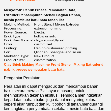
Menyoroti:
Pabrik Proses Pembuatan Bata
,
Extruder Pencampuran Stencil Bagian Depan
,
mesin pembuat batu bata tanah liat
Molding Method:
Front Stencil Mixing Extruder
Processing:
extrusion forming
Power Source:
Electric
Brick Type:
hollow or solid
Brick Raw Material:
clay,soil,mud,fly ash
Color:
customized
Printing:
Can do customized printing
Port:
Qingdao, Shanghai and so on
Marketing Type:
New Product
Product Size:
customization
Clay Brick Making Machine Front Stencil Mixing Extruder di
pabrik proses pembuatan batu bata
Pengantar Peralatan:
Peralatan ini dapat mengaduk dan mencampur bahan
baku secara merata.Plat layar dipasang untuk
meningkatkan tekanan ekstrusi, sehingga meningkatkan
kepadatan bahan baku. juga dapat menyaring kotoran
seperti akar rumput dan kulit pohon di tanah,mengurangi
kemungkinan penyumbatan cetakan mesin batu bata dan