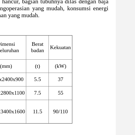
 hancur, bagian tubuhnya dilas dengan baja
pengoperasian yang mudah, konsumsi energi
raan yang mudah.
imensi
Berat
Kekuatan
eluruhan
badan
(mm)
(t)
(kW)
x2400x900
5.5
37
x2800x1100
7.5
55
x3400x1600
11.5
90/110