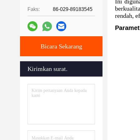
Ini digun
berkualit
Faks:
86-029-89183545
rendah, e
Paramet
Bicara Sekarang
Kirimkan surat.