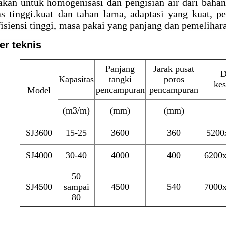
akan untuk homogenisasi dan pengisian air dari bahan
as tinggi.kuat dan tahan lama, adaptasi yang kuat, 
fisiensi tinggi, masa pakai yang panjang dan pemeliha
er teknis
Panjang
Jarak pusat
D
Kapasitas
tangki
poros
kes
pencampuran
pencampuran
Model
(m
3
/m)
(mm)
(mm)
SJ3600
15-25
3600
360
5200
SJ4000
30-40
4000
400
6200
50
SJ4500
sampai
4500
540
7000
80