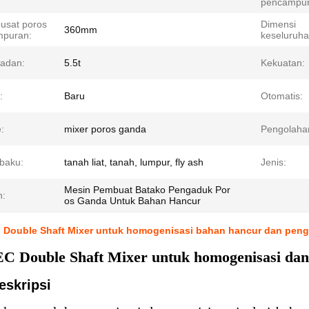
pencampur
pusat poros
Dimensi
360mm
puran:
keseluruha
badan:
5.5t
Kekuatan:
:
Baru
Otomatis:
:
mixer poros ganda
Pengolaha
baku:
tanah liat, tanah, lumpur, fly ash
Jenis:
Mesin Pembuat Batako Pengaduk Por
n:
os Ganda Untuk Bahan Hancur
M Double Shaft Mixer untuk homogenisasi bahan hancur dan pengi
 Double Shaft Mixer untuk homogenisasi dan p
eskripsi