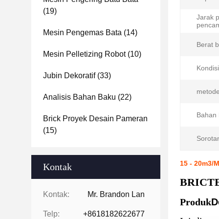
(19)
Jarak 
pencam
Mesin Pengemas Bata
(14)
Berat 
Mesin Pelletizing Robot
(10)
Kondisi
Jubin Dekoratif
(33)
metode
Analisis Bahan Baku
(22)
Bahan 
Brick Proyek Desain Pameran
(15)
Sorota
15 - 20m3/
Kontak
BRICTEC
Kontak:
Mr. Brandon Lan
Produk
D
Telp:
+8618182622677