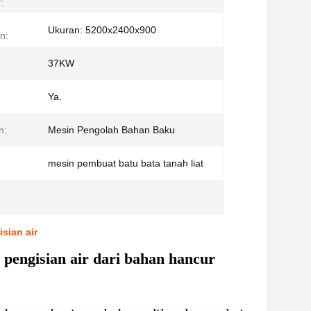
:
Ukuran: 5200x2400x900
n:
37KW
Ya.
n:
Mesin Pengolah Bahan Baku
mesin pembuat batu bata tanah liat
sian air
engisian air dari bahan hancur