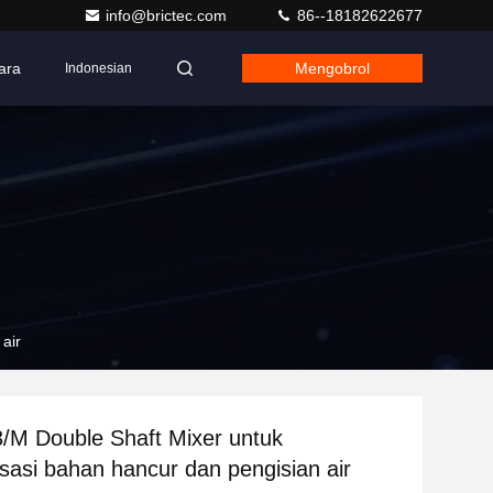
info@brictec.com
86--18182622677
ara
Mengobrol
Indonesian
air
/M Double Shaft Mixer untuk
asi bahan hancur dan pengisian air