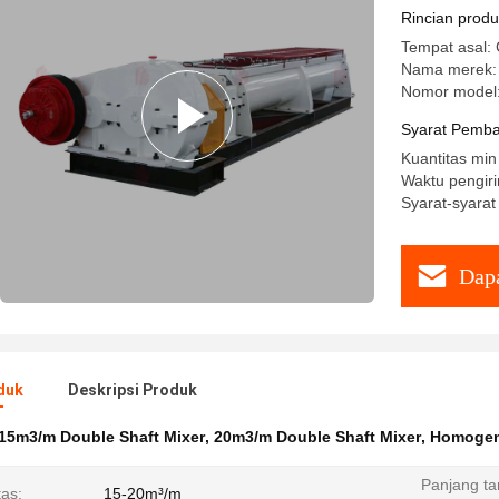
Rincian prod
Tempat asal: 
Nama merek:
Nomor model
Syarat Pemba
Kuantitas min
Waktu pengiri
Syarat-syarat
Dapa
duk
Deskripsi Produk
15m3/m Double Shaft Mixer
,
20m3/m Double Shaft Mixer
,
Homogeni
Panjang ta
tas:
15-20m³/m