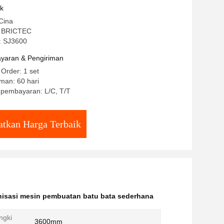
uk
Cina
 BRICTEC
: SJ3600
yaran & Pengiriman
 Order: 1 set
man: 60 hari
 pembayaran: L/C, T/T
tkan Harga Terbaik
sasi mesin pembuatan batu bata sederhana
ngki
3600mm