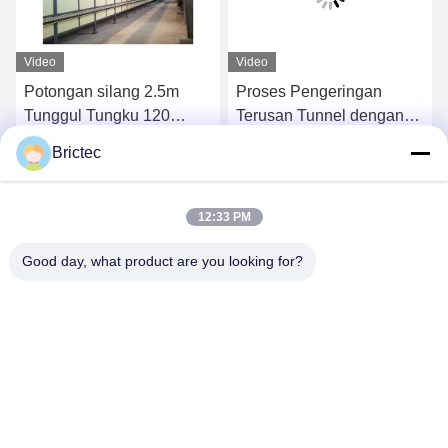
Video
Video
Potongan silang 2.5m
Proses Pengeringan
Tunggul Tungku 120
Terusan Tunnel dengan
menit Siklus penembakan
Konsumsi Rendah Untuk
Brictec
Roller Tungku
Batu Bata
k
Dapatkan Harga Terbaik
Dapatkan Harga Terbaik
Penembakan cepat
12:33 PM
Good day, what product are you looking for?
Xi'an Brictec Engineering Co., Ltd.
info@brictec.com
86--18182622677