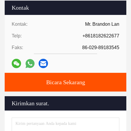
Kontak
Kontak:
Mr. Brandon Lan
Telp:
+8618182622677
Faks:
86-029-89183545
Bicara Sekarang
Kirimkan surat.