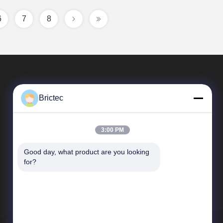
6
7
8
Brictec
3:00 PM
Good day, what product are you looking 
Tautan Cepat
for?
Profil Perusahaan
Tur Pabrik
Kontrol Kualitas