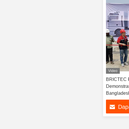
Video
BRICTEC P
Demonstra
Banglades
Dap