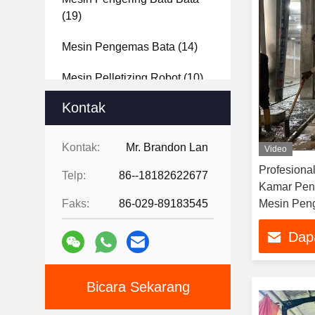
(19)
Mesin Pengemas Bata
(14)
Mesin Pelletizing Robot
(10)
Kontak
Jubin Dekoratif
(33)
Analisis Bahan Baku
(22)
Kontak:
Mr. Brandon Lan
Video
Profesiona
Brick Proyek Desain Pameran
Telp:
86--18182622677
Kamar Pen
(15)
Faks:
86-029-89183545
Mesin Pen
Dap
Bicara Sekarang