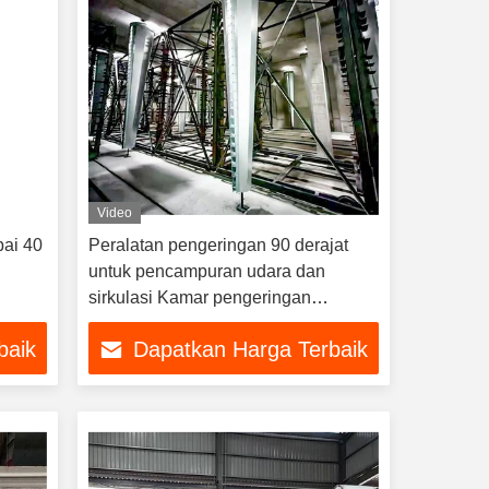
Video
pai 40
Peralatan pengeringan 90 derajat
untuk pencampuran udara dan
sirkulasi Kamar pengeringan
pembuatan bata
baik
Dapatkan Harga Terbaik