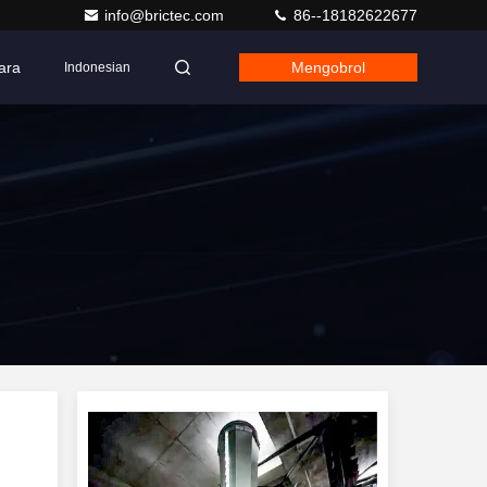
info@brictec.com
86--18182622677
ara
Mengobrol
Indonesian