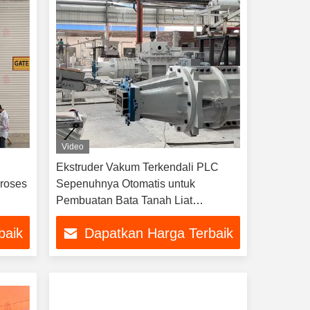
Video
Ekstruder Vakum Terkendali PLC
proses
Sepenuhnya Otomatis untuk
Pembuatan Bata Tanah Liat
Bertekanan Tinggi dengan Sistem
baik
Dapatkan Harga Terbaik
De-airing