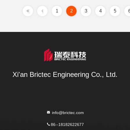
1
2
3
4
5
Xi'an Brictec Engineering Co., Ltd.
info@brictec.com
86--18182622677