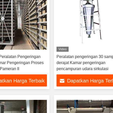
Video
eralatan Pengeringan
Peralatan pengeringan 30 sam
amar Pengeringan Proses
derajat Kamar pengeringan
 Pameran II
pencampuran udara sirkulasi
atkan Harga Terbaik
Dapatkan Harga Ter