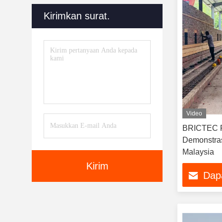
Kirimkan surat.
Video
BRICTEC P
Demonstra
Malaysia
Kirim
Dap