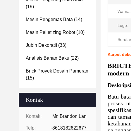
(19)
Warna:
Mesin Pengemas Bata
(14)
Logo:
Mesin Pelletizing Robot
(10)
Sorota
Jubin Dekoratif
(33)
Karpet deko
Analisis Bahan Baku
(22)
BRICTEC
Brick Proyek Desain Pameran
modern 
(15)
Deskrips
Batu bata
Kontak
proses u
spesifika
dan taman
Kontak:
Mr. Brandon Lan
ketahanan
Telp:
+8618182622677
pelanggan