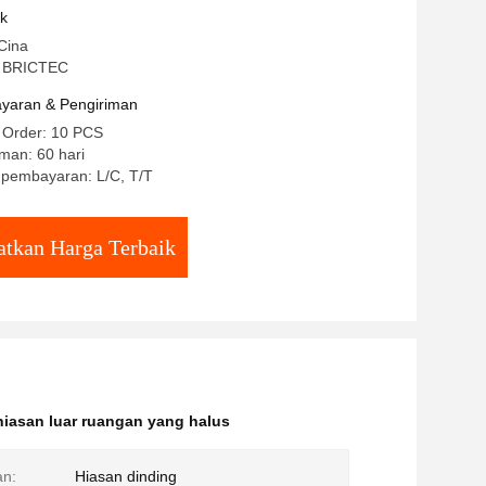
uk
Cina
 BRICTEC
yaran & Pengiriman
n Order: 10 PCS
man: 60 hari
 pembayaran: L/C, T/T
tkan Harga Terbaik
hiasan luar ruangan yang halus
n:
Hiasan dinding