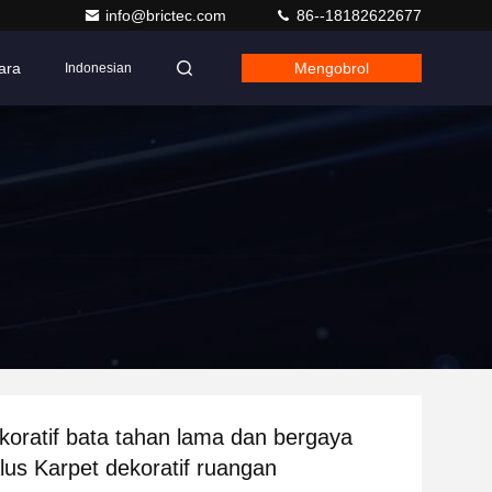
info@brictec.com
86--18182622677
ara
Mengobrol
Indonesian
koratif bata tahan lama dan bergaya
alus Karpet dekoratif ruangan