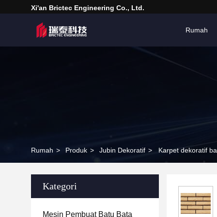
Xi'an Brictec Engineering Co., Ltd.
Rumah
Rumah
>
Produk
>
Jubin Dekoratif
>
Karpet dekoratif b
Kategori
Mesin Pembuat Batu Bata