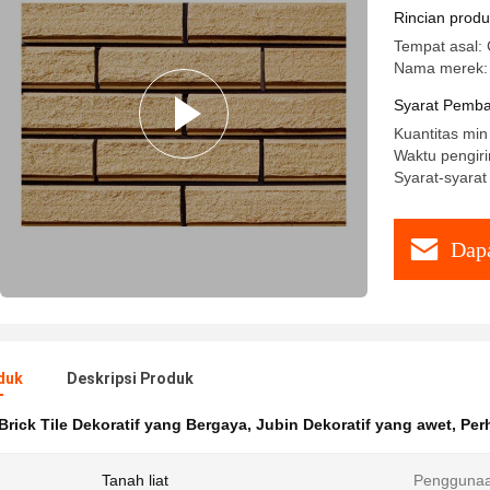
Rincian prod
Tempat asal: 
Nama merek:
Syarat Pemba
Kuantitas mi
Waktu pengiri
Syarat-syarat
Dapa
duk
Deskripsi Produk
Brick Tile Dekoratif yang Bergaya
,
Jubin Dekoratif yang awet
,
Per
Tanah liat
Penggunaa