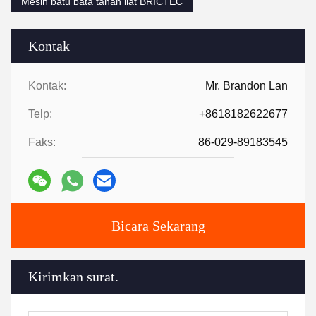
Mesin batu bata tanah liat BRICTEC
Kontak
Kontak:
Mr. Brandon Lan
Telp:
+8618182622677
Faks:
86-029-89183545
Bicara Sekarang
Kirimkan surat.