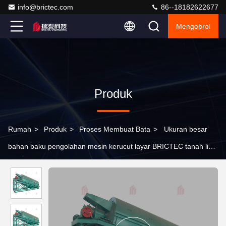
info@brictec.com
86--18182622677
Mengobrol
Produk
Rumah
>
Produk
>
Proses Membuat Bata
>
Ukuran besar
bahan baku pengolahan mesin kerucut layar BRICTEC tanah liat
batu bata mesin