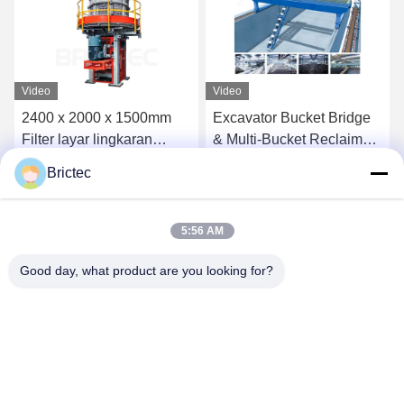
Video
Video
2400 x 2000 x 1500mm
Excavator Bucket Bridge
Filter layar lingkaran
& Multi-Bucket Reclaimer
dengan 10-35m3/m
dengan kapasitas 120
Brictec
Kapasitas untuk Mesin
m3/h untuk operasi terus
Dapatkan Harga Terbaik
Dapatkan Harga Terbaik
pembuatan batu bata
menerus dan
tanah liat otomatis
pemeliharaan rendah
5:56 AM
Good day, what product are you looking for?
Xi'an Brictec Engineering Co., Ltd.
info@brictec.com