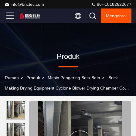
info@brictec.com
86--18182622677
Mengobrol
Produk
Rumah
>
Produk
>
Mesin Pengering Batu Bata
>
Brick
Making Drying Equipment Cyclone Blower Drying Chamber Cone
Blower sepenuhnya otomatis