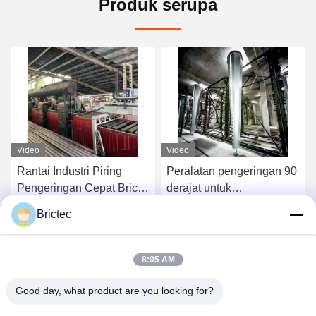
Produk serupa
Video
Video
Rantai Industri Piring
Peralatan pengeringan 90
Pengeringan Cepat Brick
derajat untuk
Plant Kamar Pengeringan
pencampuran udara dan
Brictec
Untuk Brick Plant
sirkulasi Kamar
k
Dapatkan Harga Terbaik
Dapatkan Harga Terbaik
pengeringan pembuatan
bata
8:05 AM
Good day, what product are you looking for?