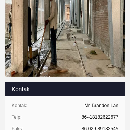
Kontak
Kontak:
Mr. Brandon Lan
Telp:
86--18182622677
Faks:
86-029-89183545