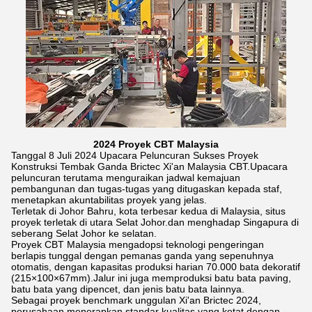
2024 Proyek CBT Malaysia
Tanggal 8 Juli 2024 Upacara Peluncuran Sukses Proyek
Konstruksi Tembak Ganda Brictec Xi'an Malaysia CBT.Upacara
peluncuran terutama menguraikan jadwal kemajuan
pembangunan dan tugas-tugas yang ditugaskan kepada staf,
menetapkan akuntabilitas proyek yang jelas.
Terletak di Johor Bahru, kota terbesar kedua di Malaysia, situs
proyek terletak di utara Selat Johor.dan menghadap Singapura di
seberang Selat Johor ke selatan.
Proyek CBT Malaysia mengadopsi teknologi pengeringan
berlapis tunggal dengan pemanas ganda yang sepenuhnya
otomatis, dengan kapasitas produksi harian 70.000 bata dekoratif
(215×100×67mm).Jalur ini juga memproduksi batu bata paving,
batu bata yang dipencet, dan jenis batu bata lainnya.
Sebagai proyek benchmark unggulan Xi'an Brictec 2024,
perusahaan menerapkan standar kualitas yang ketat dengan